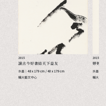
2015
2015
讀古今好書結天下益友
婷婷芋
水墨｜
48 x 179 cm / 48 x 179 cm
水墨｜
70
輔大藝文中心
輔大藝文