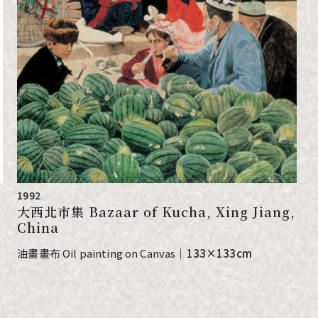
1992
大西北市集 Bazaar of Kucha, Xing Jiang,
China
油畫畫布 Oil painting on Canvas
｜
133×133cm