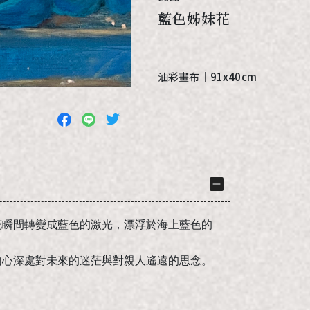
藍色姊妹花
油彩畫布
｜
91x40cm
花瞬間轉變成藍色的激光，漂浮於海上藍色的
內心深處對未來的迷茫與對親人遙遠的思念。