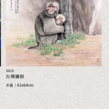
2015
台灣獼猴
水墨
｜
62x64cm