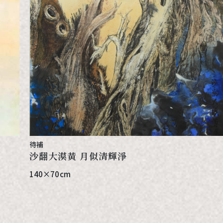
待補
沙翻大漠黃 月似清輝淨
140×70cm