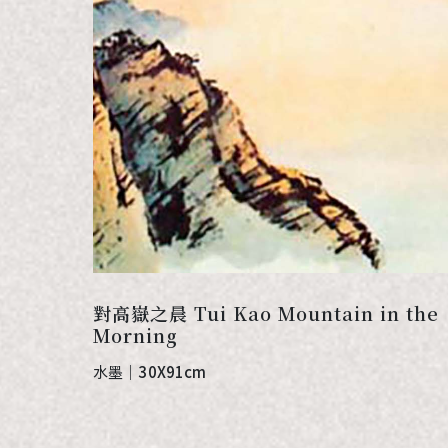
對高嶽之晨 Tui Kao Mountain in the
Morning
水墨
｜
30X91cm