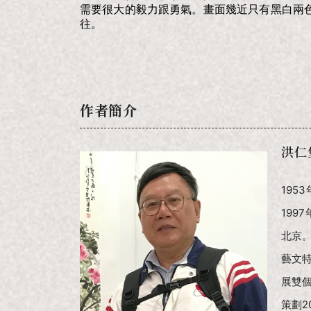
需要很大的毅力跟勇氣。畫面幾近只有黑白兩
往。
作者簡介
洪仁
195
199
北京。
藝文特
展雙
策劃2