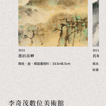
2022
2011
墨的流轉
長城登
韓紙、墨、韓國畫顏料
｜
38.5x48.5cm
紙本
｜
69
歐豪年美